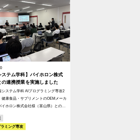
構えといった先輩たちからの具体的なア
に対し、1年生は真剣な眼差しで耳を傾
にメモを取る姿が非常に印象的でした！
20
システム学科】バイホロン株式
との連携授業を実施しました
システム学科 AIプログラミング専攻2
、健康食品・サプリメントのOEMメーカ
バイホロン株式会社様（富山県）との連
スタートしました。同社は企画から製造
報
して請け負い、1万件以上の実績を持つ
グラミング専攻
。本授業では、実際のビジネス現場にお
解決にAI技術をどう応用するかを実践的