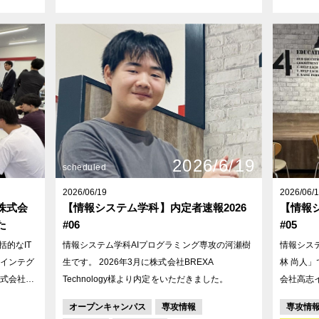
行いました。「外国人との交流機会創出」および
に学ぶことを
「海老江海浜公園の未来の遊び場化」という2つ
通じて、
のテーマに対し、現場の最前線にいる職員の方々
す。 1.
から、資料へのフィードバックや具体的なアドバ
ン制作 2
イスなど、貴重なご意見を直接いただくことがで
ンちゃん」
きました。
ルコンテン
の作成 この日のために、学生たちは1か月以上前
から見通
は企業の
2026/6/19
のなかで
scheduled
からとても楽しみ
2026/06/19
2026/06/
は、3つ
株式会
【情報システム学科】内定者速報2026
【情報シ
ージデザ
た
#06
#05
響くデザ
括的なIT
情報システム学科AIプログラミング専攻の河瀬樹
情報シス
ぶAI技
インテグ
生です。 2026年3月に株式会社BREXA
林 尚人」です。 2026年3
想を膨ら
式会社様
Technology様より内定をいただきました。
会社高志
。 テクバ
ただきま
オープンキャンパス
専攻情報
専攻情
築やシステ