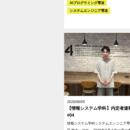
AIプログラミング専攻
ム開発をはじめ、最新のAI・DX推進で
システムエンジニア専攻
ドされている企業です。 今回の特別授業では、同
社の事業や業界の最前線について知る「
解」と「課題解決」について重点的に学
た。
2026/06/05
【情報システム学科】内定者速報
#04
情報システム学科システムエンジニア専