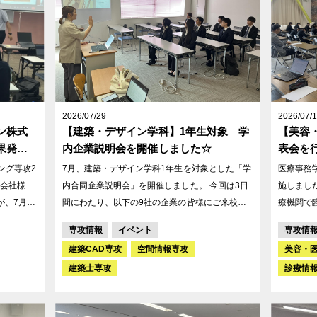
2026/07/29
2026/07/
ン株式
【建築・デザイン学科】1年生対象 学
【美容
果発表
内企業説明会を開催しました☆
表会を
7月、建築・デザイン学科1年生を対象とした「学
医療事務
会社様
内合同企業説明会」を開催しました。 今回は3日
施しました！ 2年生が春期期間中
、7月17
間にわたり、以下の9社の企業の皆様にご来校い
療機関で
ただきました。 【今回の学内合同企業説明会にご
と向き合
専攻情報
イベント
専攻情
どう応用す
協力いただいた企業の皆様（順不同）】 ・石友グ
は、実習
建築CAD専攻
空間情報専攻
美容・
たちは約
ループ様 ・オダケホーム株式会社様 ・株式会社
応対、現
建築士専攻
診療情
り組んでき
トミソー様 ・株式会社OSCAR様 ・株式会社牧田
など、多
組様 ・タカノグループ様 ・兼六建設株式会社様
してくれました✨ 今回の発
・正栄産業株式会社様 ・米田木材株式会社様 各
めての医