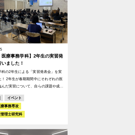
15
・医療事務学科】2年生の実習発
行いました！
学科の2年生による「実習発表会」を実
にそれぞれの医
臨んだ実習について、自らの課題や成果
い、振り返りを行いました。 発表会で
報
イベント
先で得た専門知識の重要性や患者様への
医療事務専攻
場で求められるコミュニケーション能力
報管理士研究科
くの観点から得られた学びについて報告
表会には、夏休みに初
療機関実習を控えている1年生も参加し