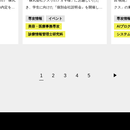
「株式会社クスリのアオキ様」にお越しいただ
田 桃花」です。 2026年1
の内定をい
き、学生に向けた『個別会社説明会』を開催しま
クス」の
した！ なんと今回は、アオキ様が普段行っている
定をいた
専攻情報
イベント
専攻情
3時間のプログラムを、本校の学生のためにじっ
美容・医療事務専攻
AIプロ
くり実施していただけることに！? 業界の情報か
診療情報管理士研究科
システ
ら、クスリのアオキ様ならではの魅力、気になる
お仕事の内容、そして入社後のキャリアステップ
まで、本当に沢山のお話をしてくださいました。
体験ワークもあり、参加した学生たちは集中力を
切らすことなく、メモをたくさん取りながら真剣
に聞き入っていました✏️✨ お忙しい中、学生たち
1
2
3
4
5
のために充実した時間を作ってくださった株式会
社クスリのアオキ様、本当にありがとうございま
した！