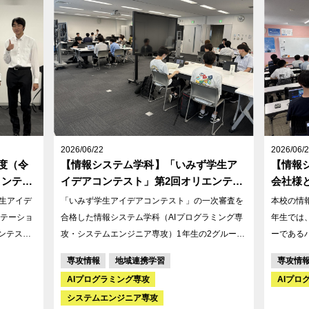
または動
企業の皆様からは、事業内容や仕事内容、建築業
ました。 実習に向けた事前準備の重要性や、現
界で働く魅力、仕事のやりがいなどについて、実
場での心
例を交えながらわかりやすくご説明いただきまし
ドバイス
た。
け、熱心
2026/06/22
2026/06/
年度（令
【情報システム学科】「いみず学生ア
【情報
コンテス
イデアコンテスト」第2回オリエンテー
会社様
に選ば
ション開催！
学生アイデ
「いみず学生アイデアコンテスト」の一次審査を
本校の情報
テーショ
合格した情報システム学科（AIプログラミング専
年生では
攻・システムエンジニア専攻）1年生の2グループ
ーである
づくりを
（計8名）が、二次審査に向けた第2回オリエンテ
携授業を
専攻情報
地域連携学習
専攻情
生から地
ーションに参加いたしました。 今回は、事前に提
まで一貫
AIプログラミング専攻
AIプロ
るもので
出した二次審査用の中間発表資料をモニターに投
企業です
システムエンジニア専攻
影し、射水市役所の担当課職員様に向けて発表を
ける課題