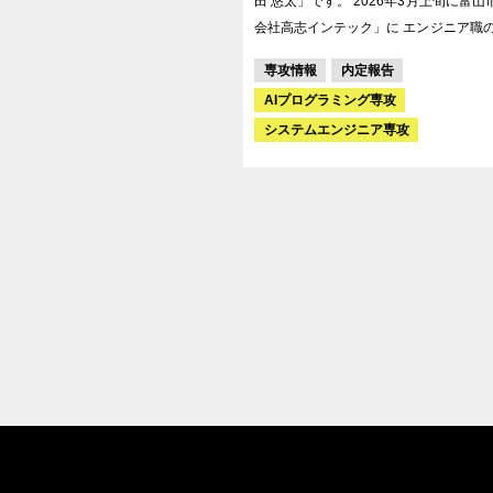
田 悠太」です。 2026年3月上旬に富山市の「株式
会社高志インテック」に エンジニア職
ただきました。
専攻情報
内定報告
AIプログラミング専攻
システムエンジニア専攻