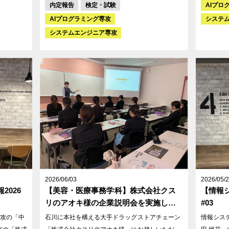
内定報告
検定・試験
AIプロ
業界をリー
AIプログラミング専攻
システ
業界理
システムエンジニア専攻
習しまし
2026/06/03
2026/05/
2026
【美容・医療事務学科】株式会社クス
【情報シ
リのアオキ様の企業説明会を実施しま
#03
した！
攻の「中
石川に本社を構える大手ドラッグストアチェーン
情報シス