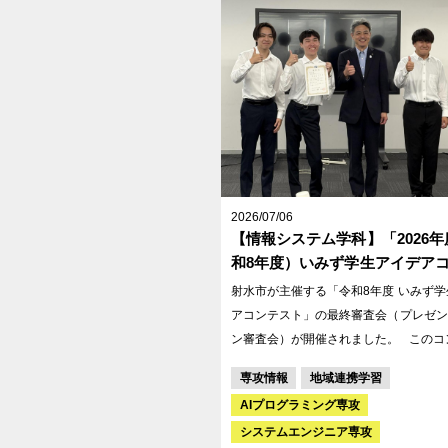
イオくん」「ホロンちゃん」のアイコン
画作成 課題3：社内ツールコンテンツ（AI活用ツ
ール『バイホロンAI』）の作成
2026/07/06
【情報システム学科】「2026
和8年度）いみず学生アイデア
ト」で本校の学生が「優秀賞」
射水市が主催する「令和8年度 いみず
れ表彰されました！
アコンテスト」の最終審査会（プレゼン
ン審査会）が開催されました。 このコンテスト
は、将来を担う若者世代と連携したまち
専攻情報
地域連携学習
進めるため、高等教育機関に在籍する学
AIプログラミング専攻
域課題の解決に関する企画提案を募集す
システムエンジニア専攻
す。