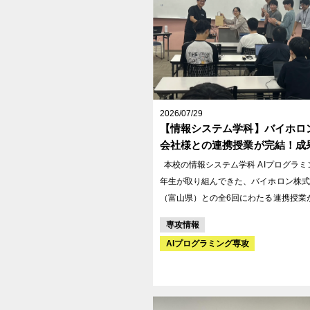
2026/07/29
【情報システム学科】バイホロ
会社様との連携授業が完結！成
会を実施しました
本校の情報システム学科 AIプログラミング専攻2
年生が取り組んできた、バイホロン株式
（富山県）との全6回にわたる連携授業が
日に最終回を迎えました。 本授業は、実際のビジ
専攻情報
ネス現場における課題解決にAI技術を
AIプログラミング専攻
るかを実践的に学ぶ取り組みです。学生
3ヶ月にわたり、以下の3つの課題に取
ました。 課題1：社員向けサプリメントのパッケ
ージデザイン制作 課題2：公式キャラクター「バ