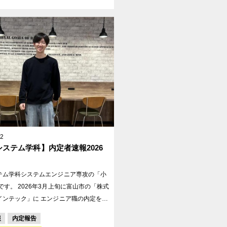
目的としています。 全6回の授業を
学生たちは以下の3つの課題に挑戦しま
 社員向けサプリメントのパッケージデザイ
. 公式キャラクター「バイオくん」「ホロ
のアイコンまたは動画作成 3. 社内ツー
ツ（AI活用ツール『バイホロンAI』）
しをもって学習を続けてきました。当日
方を前にした初めての実践の場。緊張感
どんな成果物や学びが生まれるのか、今
です。 第1回目となった今回
12
の課題説明の後、さっそく1つ目のパッケ
ステム学科】内定者速報2026
イン制作に着手しました。ターゲットに
インのレクチャーを受け、学生たちは学
テム学科システムエンジニア専攻の「小
術をどう掛け合わせるか、真剣な表情で構
月上旬に富山市の「株式
ませています。
インテック」に エンジニア職の内定をい
した。
報
内定報告