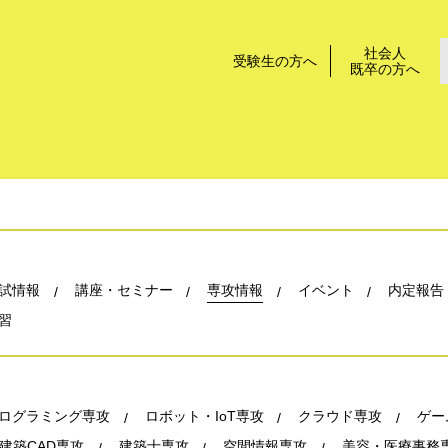
社会人
受験生の方へ
既卒の方へ
試情報
講座・セミナー
専攻情報
イベント
内定報告
習
ログラミング専攻
ロボット・IoT専攻
クラウド専攻
ゲー
建築CAD専攻
建築士専攻
空間情報専攻
美容・医療事務