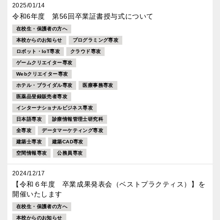
2025/01/14
令和6年度 第56回卒業証書授与式について
在校生・保護者の方へ
本校からのお知らせ
プログラミング専攻
ロボット・IoT専攻
クラウド専攻
ゲームクリエイター専攻
Webクリエイター専攻
ホテル・ブライダル専攻
医療事務専攻
医薬品登録販売者専攻
インターナショナルビジネス専攻
日本語専攻
診療情報管理士研究科
全専攻
データマーケティング専攻
建築士専攻
建築CAD専攻
空間情報専攻
公務員専攻
2024/12/17
【令和６年度 卒業成果発表会（ベストプラクティス）】を
開催いたします
在校生・保護者の方へ
本校からのお知らせ