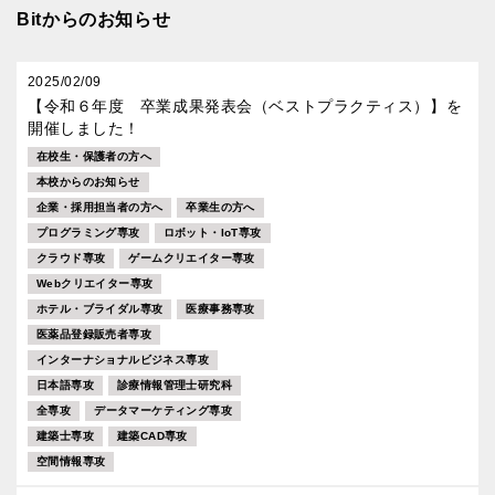
Bitからのお知らせ
2025/02/09
【令和６年度 卒業成果発表会（ベストプラクティス）】を
開催しました！
在校生・保護者の方へ
本校からのお知らせ
企業・採用担当者の方へ
卒業生の方へ
プログラミング専攻
ロボット・IoT専攻
クラウド専攻
ゲームクリエイター専攻
Webクリエイター専攻
ホテル・ブライダル専攻
医療事務専攻
医薬品登録販売者専攻
インターナショナルビジネス専攻
日本語専攻
診療情報管理士研究科
全専攻
データマーケティング専攻
建築士専攻
建築CAD専攻
空間情報専攻