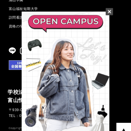
富山福祉短期大学
訪問看護ステーション
資格の学校 TAC 富山校
学校法人浦山学園
富山情報ビジネス専門学校
〒939-0341 富山県射水市三ケ576
TEL：0766-55-1420
FAX：0766-55-0757
Copyright ©